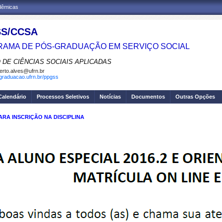
adêmicas
S/CCSA
AMA DE PÓS-GRADUAÇÃO EM SERVIÇO SOCIAL
 DE CIÊNCIAS SOCIAIS APLICADAS
erto.alves@ufrn.br
sgraduacao.ufrn.br/ppgss
Calendário
Processos Seletivos
Notícias
Documentos
Outras Opções
RA INSCRIÇÃO NA DISCIPLINA