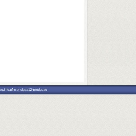
o.info.ufrn.br.sigaa12-producao