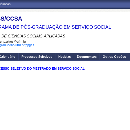
adêmicas
S/CCSA
AMA DE PÓS-GRADUAÇÃO EM SERVIÇO SOCIAL
 DE CIÊNCIAS SOCIAIS APLICADAS
erto.alves@ufrn.br
sgraduacao.ufrn.br/ppgss
Calendário
Processos Seletivos
Notícias
Documentos
Outras Opções
CESSO SELETIVO DO MESTRADO EM SERVIÇO SOCIAL