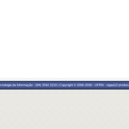
cnologia da Informação - (84) 3342 2210 | Copyright © 2006-2026 - UFRN - sigaa12-produca