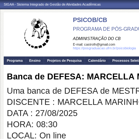
SIGAA - Sistema Integrado de Gestão de Atividades Acadêmicas
PSICOB/CB
PROGRAMA DE PÓS-GRADU
ADMINISTRAÇÃO DO CB
E-mail:
castrofn@gmail.com
https://posgraduacao.ufrn.br/psicobiologia
Programa
Ensino
Projetos de Pesquisa
Calendário
Processos Selet
Banca de DEFESA: MARCELLA
Uma banca de DEFESA de MESTRAD
DISCENTE : MARCELLA MARINH
DATA : 27/08/2025
HORA: 08:30
LOCAL: On line