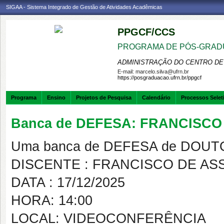
SIGAA - Sistema Integrado de Gestão de Atividades Acadêmicas
PPGCF/CCS
PROGRAMA DE PÓS-GRAD
ADMINISTRAÇÃO DO CENTRO DE
E-mail:
marcelo.silva@ufrn.br
https://posgraduacao.ufrn.br/ppgcf
Programa
Ensino
Projetos de Pesquisa
Calendário
Processos Selet
Banca de DEFESA: FRANCISCO
Uma banca de DEFESA de DOUTOR
DISCENTE : FRANCISCO DE AS
DATA : 17/12/2025
HORA: 14:00
LOCAL: VIDEOCONFERÊNCIA