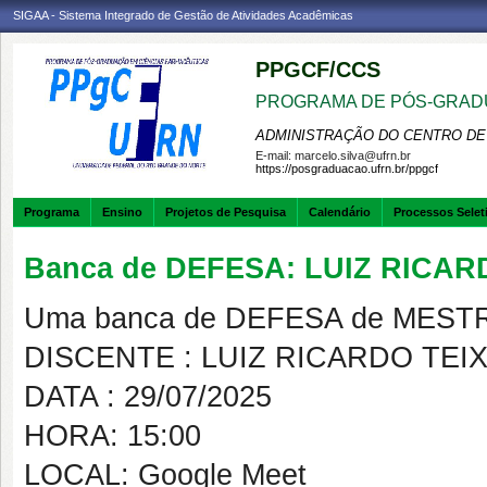
SIGAA - Sistema Integrado de Gestão de Atividades Acadêmicas
PPGCF/CCS
PROGRAMA DE PÓS-GRAD
ADMINISTRAÇÃO DO CENTRO DE
E-mail:
marcelo.silva@ufrn.br
https://posgraduacao.ufrn.br/ppgcf
Programa
Ensino
Projetos de Pesquisa
Calendário
Processos Selet
Banca de DEFESA: LUIZ RICAR
Uma banca de DEFESA de MESTRAD
DISCENTE : LUIZ RICARDO TEI
DATA : 29/07/2025
HORA: 15:00
LOCAL: Google Meet