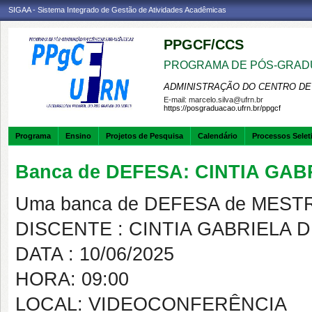
SIGAA - Sistema Integrado de Gestão de Atividades Acadêmicas
PPGCF/CCS
PROGRAMA DE PÓS-GRAD
ADMINISTRAÇÃO DO CENTRO DE
E-mail:
marcelo.silva@ufrn.br
https://posgraduacao.ufrn.br/ppgcf
Programa
Ensino
Projetos de Pesquisa
Calendário
Processos Selet
Banca de DEFESA: CINTIA GA
Uma banca de DEFESA de MESTRAD
DISCENTE : CINTIA GABRIELA
DATA : 10/06/2025
HORA: 09:00
LOCAL: VIDEOCONFERÊNCIA