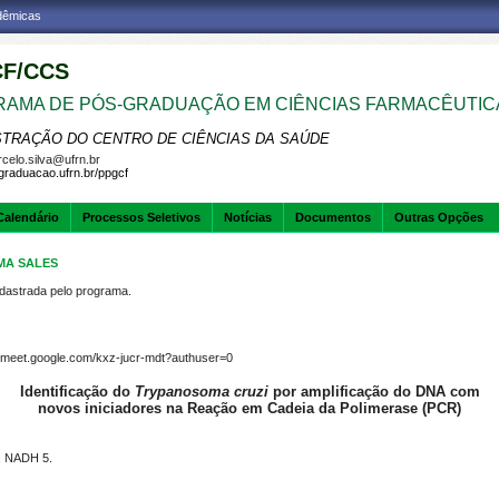
adêmicas
F/CCS
AMA DE PÓS-GRADUAÇÃO EM CIÊNCIAS FARMACÊUTIC
STRAÇÃO DO CENTRO DE CIÊNCIAS DA SAÚDE
celo.silva@ufrn.br
sgraduacao.ufrn.br/ppgcf
Calendário
Processos Seletivos
Notícias
Documentos
Outras Opções
IMA SALES
strada pelo programa.
//meet.google.com/kxz-jucr-mdt?authuser=0
Identificação do
Trypanosoma cruzi
por amplificação do DNA com
novos iniciadores na Reação em Cadeia da Polimerase (PCR)
1. NADH 5.