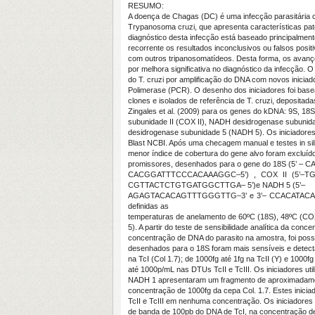
RESUMO:
A doença de Chagas (DC) é uma infecção parasitária c
Trypanosoma cruzi, que apresenta características pato
diagnóstico desta infecção está baseado principalmen
recorrente os resultados inconclusivos ou falsos posi
com outros tripanosomatídeos. Desta forma, os avanç
por melhora significativa no diagnóstico da infecção. O 
do T. cruzi por amplificação do DNA com novos inici
Polimerase (PCR). O desenho dos iniciadores foi ba
clones e isolados de referência de T. cruzi, deposita
Zingales et al. (2009) para os genes do kDNA: 9S, 18
subunidade II (COX II), NADH desidrogenase subuni
desidrogenase subunidade 5 (NADH 5). Os iniciadore
Blast NCBI. Após uma checagem manual e testes in sil
menor índice de cobertura do gene alvo foram excluído
promissores, desenhados para o gene do 18S (5’
CACGGATTTCCCACAAAGGC–5’) , COX II (5’–T
CGTTACTCTGTGATGGCTTGA– 5’)e NADH 5 (5’–
AGAGTACACAGTTTGGGTTG–3’ e 3’– CCACATACAACTAACG
definidas as
temperaturas de anelamento de 60ºC (18S), 48ºC (CO
5). A partir do teste de sensibilidade analítica da con
concentração de DNA do parasito na amostra, foi possí
desenhados para o 18S foram mais sensíveis e detect
na TcI (Col 1.7); de 1000fg até 1fg na TcII (Y) e 1000f
até 1000p/mL nas DTUs TcII e TcIII. Os iniciadores uti
NADH 1 apresentaram um fragmento de aproximadame
concentração de 1000fg da cepa Col. 1.7. Estes inic
TcII e TcIII em nenhuma concentração. Os iniciador
de banda de 100pb do DNA de TcI, na concentração de 1