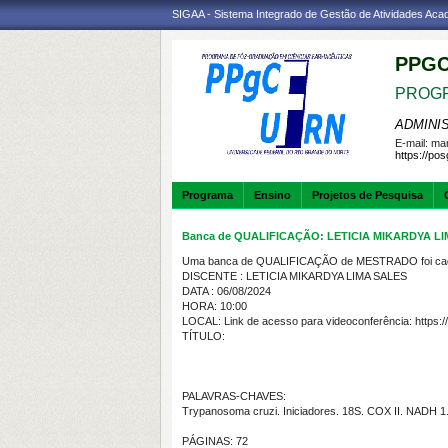
SIGAA - Sistema Integrado de Gestão de Atividades Ac
PPGC
PROGR
ADMINI
E-mail:
mar
https://po
Programa
Ensino
Projetos de Pesquisa
Banca de QUALIFICAÇÃO: LETICIA MIKARDYA L
Uma banca de QUALIFICAÇÃO de MESTRADO foi cada
DISCENTE : LETICIA MIKARDYA LIMA SALES
DATA : 06/08/2024
HORA: 10:00
LOCAL: Link de acesso para videoconferência: https:
TÍTULO:
PALAVRAS-CHAVES:
Trypanosoma cruzi. Iniciadores. 18S. COX II. NADH 
PÁGINAS: 72