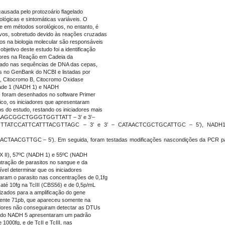
ausada pelo protozoário flagelado
lógicas e sintomáticas variáveis. O
te em métodos sorológicos, no entanto, é
tivos, sobretudo devido às reações cruzadas
os na biologia molecular são responsáveis
objetivo deste estudo foi a identificação
adores na Reação em Cadeia da
seado nas sequências de DNA das cepas,
das no GenBank do NCBI e listadas por
S, Citocromo B, Citocromo Oxidase
dade 1 (NADH 1) e NADH
s foram desenhados no software Primer
ico, os iniciadores que apresentaram
s do estudo, restando os iniciadores mais
 – CAAGCGGCTGGGTGGTTATT – 3’ e 3’–
GTTATCCATTCATTTACGTTAGC – 3’ e 3’ – CATAACTCGCTGCATTGC – 5’), NADH1
TTGC – 5’). Em seguida, foram testadas modificações nascondições da PCR para os
X II), 57ºC (NADH 1) e 55ºC (NADH
centração de parasitos no sangue e da
vel determinar que os iniciadores
aram o parasito nas concentrações de 0,1fg
g até 10fg na TcIII (CBS56) e de 0,5p/mL
lizados para a amplificação do gene
nte 71pb, que apareceu somente na
iadores não conseguiram detectar as DTUs
es do NADH 5 apresentaram um padrão
000fg, e de TcII e TcIII, nas