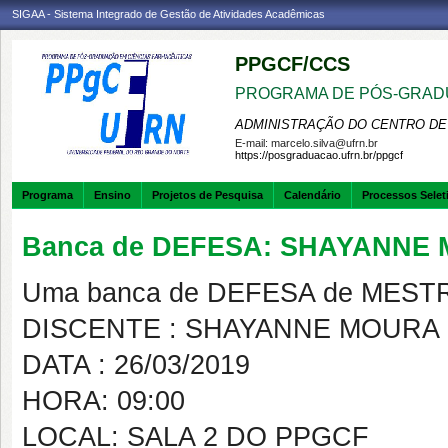
SIGAA - Sistema Integrado de Gestão de Atividades Acadêmicas
PPGCF/CCS
PROGRAMA DE PÓS-GRAD
ADMINISTRAÇÃO DO CENTRO DE
E-mail:
marcelo.silva@ufrn.br
https://posgraduacao.ufrn.br/ppgcf
Programa
Ensino
Projetos de Pesquisa
Calendário
Processos Selet
Banca de DEFESA: SHAYANNE
Uma banca de DEFESA de MESTRAD
DISCENTE : SHAYANNE MOURA
DATA : 26/03/2019
HORA: 09:00
LOCAL: SALA 2 DO PPGCF