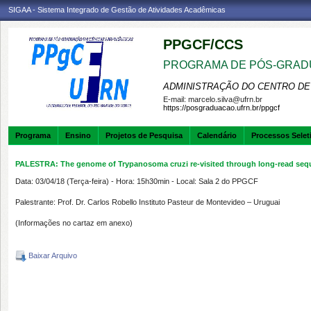
SIGAA - Sistema Integrado de Gestão de Atividades Acadêmicas
PPGCF/CCS
PROGRAMA DE PÓS-GRAD
ADMINISTRAÇÃO DO CENTRO DE
E-mail:
marcelo.silva@ufrn.br
https://posgraduacao.ufrn.br/ppgcf
Programa
Ensino
Projetos de Pesquisa
Calendário
Processos Selet
PALESTRA: The genome of Trypanosoma cruzi re-visited through long-read seq
Data: 03/04/18 (Terça-feira) - Hora: 15h30min - Local: Sala 2 do PPGCF
Palestrante: Prof. Dr. Carlos Robello Instituto Pasteur de Montevideo – Uruguai
(Informações no cartaz em anexo)
Baixar Arquivo