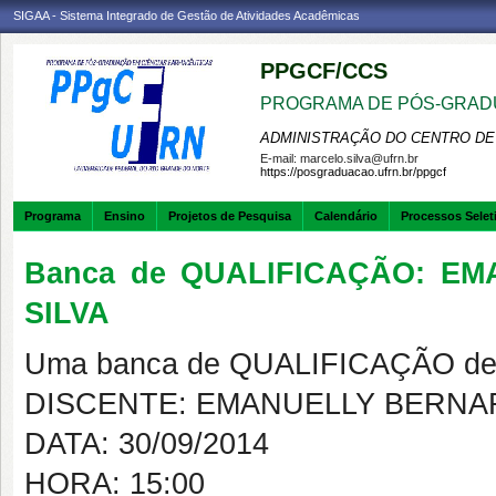
SIGAA - Sistema Integrado de Gestão de Atividades Acadêmicas
PPGCF/CCS
PROGRAMA DE PÓS-GRAD
ADMINISTRAÇÃO DO CENTRO DE
E-mail:
marcelo.silva@ufrn.br
https://posgraduacao.ufrn.br/ppgcf
Programa
Ensino
Projetos de Pesquisa
Calendário
Processos Selet
Banca de QUALIFICAÇÃO: E
SILVA
Uma banca de QUALIFICAÇÃO de 
DISCENTE: EMANUELLY BERNAR
DATA: 30/09/2014
HORA: 15:00