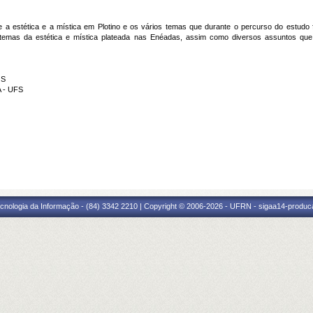
a estética e a mística em Plotino e os vários temas que durante o percurso do estudo 
temas da estética e mística plateada nas Enéadas, assim como diversos assuntos qu
OS
 - UFS
cnologia da Informação - (84) 3342 2210 | Copyright © 2006-2026 - UFRN - sigaa14-produca