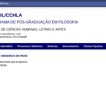
adêmicas
IL/CCHLA
AMA DE PÓS-GRADUAÇÃO EM FILOSOFIA
 DE CIÊNCIAS HUMANAS, LETRAS E ARTES
la.savia@mac.com
graduacao.ufrn.br/ppgfil
Calendário
Processos Seletivos
Notícias
Documentos
Outras Opções
 MEDEIROS DE PAIVA
strada pelo programa.
PAIVA