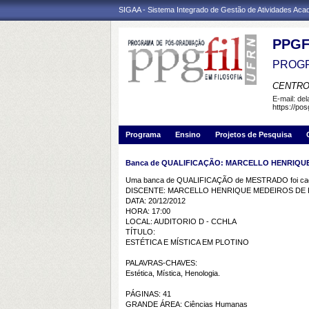
SIGAA - Sistema Integrado de Gestão de Atividades Ac
PPGF
PROGR
CENTRO
E-mail:
de
https://pos
Programa
Ensino
Projetos de Pesquisa
Banca de QUALIFICAÇÃO: MARCELLO HENRIQUE
Uma banca de QUALIFICAÇÃO de MESTRADO foi cada
DISCENTE: MARCELLO HENRIQUE MEDEIROS DE 
DATA: 20/12/2012
HORA: 17:00
LOCAL: AUDITORIO D - CCHLA
TÍTULO:
ESTÉTICA E MÍSTICA EM PLOTINO
PALAVRAS-CHAVES:
Estética, Mística, Henologia.
PÁGINAS: 41
GRANDE ÁREA: Ciências Humanas