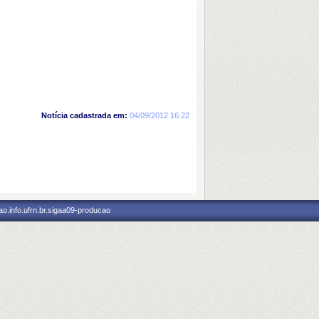
Notícia cadastrada em:
04/09/2012 16:22
o.info.ufrn.br.sigaa09-producao