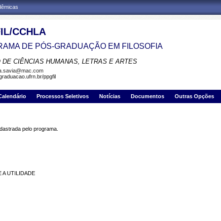
adêmicas
IL/CCHLA
AMA DE PÓS-GRADUAÇÃO EM FILOSOFIA
 DE CIÊNCIAS HUMANAS, LETRAS E ARTES
la.savia@mac.com
graduacao.ufrn.br/ppgfil
Calendário
Processos Seletivos
Notícias
Documentos
Outras Opções
strada pelo programa.
 A UTILIDADE