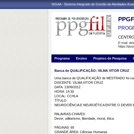
SIGAA - Sistema Integrado de Gestão de Atividades Ac
PPGF
PROGR
CENTRO
E-mail:
de
https://pos
Programa
Ensino
Projetos de Pesquisa
Banca de QUALIFICAÇÃO: VILMA VITOR CRUZ
Uma banca de QUALIFICAÇÃO de MESTRADO foi cada
DISCENTE: VILMA VITOR CRUZ
DATA: 13/09/2012
HORA: 14:30
LOCAL: CCHLA
TÍTULO:
NEUROCIÊNCIA E NEUROÉTICA ENTRE O DEVER E
PALAVRAS-CHAVES:
Dever, utilitarismo, liberdade, moral, ética.
PÁGINAS: 65
GRANDE ÁREA: Ciências Humanas