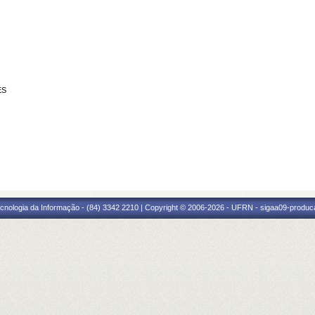
ES
cnologia da Informação - (84) 3342 2210 | Copyright © 2006-2026 - UFRN - sigaa09-produca