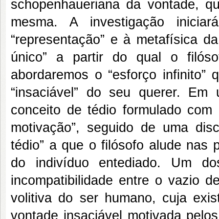
schopenhaueriana da vontade, qua
mesma. A investigação inicia
“representação” e à metafísica 
único” a partir do qual o filós
abordaremos o “esforço infinito” 
“insaciável” do seu querer. E
conceito de tédio formulado com 
motivação”, seguido de uma dis
tédio” a que o filósofo alude nas
do indivíduo entediado. Um d
incompatibilidade entre o vazio d
volitiva do ser humano, cuja exis
vontade insaciável motivada pelos