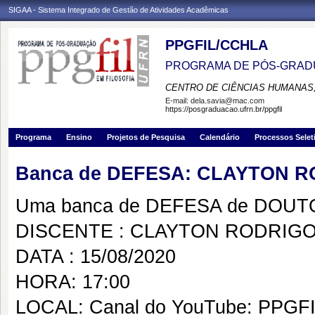
SIGAA - Sistema Integrado de Gestão de Atividades Acadêmicas
PPGFIL/CCHLA
PROGRAMA DE PÓS-GRADU
CENTRO DE CIÊNCIAS HUMANAS,
E-mail:
dela.savia@mac.com
https://posgraduacao.ufrn.br/ppgfil
Programa
Ensino
Projetos de Pesquisa
Calendário
Processos Selet
Banca de DEFESA: CLAYTON 
Uma banca de DEFESA de DOUTOR
DISCENTE : CLAYTON RODRIG
DATA : 15/08/2020
HORA: 17:00
LOCAL: Canal do YouTube: PPGF