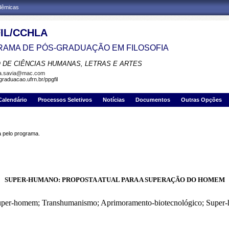
adêmicas
IL/CCHLA
AMA DE PÓS-GRADUAÇÃO EM FILOSOFIA
 DE CIÊNCIAS HUMANAS, LETRAS E ARTES
la.savia@mac.com
graduacao.ufrn.br/ppgfil
Calendário
Processos Seletivos
Notícias
Documentos
Outras Opções
pelo programa.
SUPER-HUMANO: PROPOSTA ATUAL PARA A SUPERAÇÃO DO HOMEM
 Super-homem; Transhumanismo; Aprimoramento-biotecnológico; Super