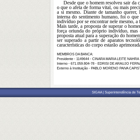
Desde que o homem resolveu sair da ca
o que o afeta de forma vital, ou mais pre
a si mesmo. Diante de tamanho querer, 
interna do sentimento humano, foi o qu
indivíduo por se encontrar nele mesmo, a 
Mais tarde, a proposta de superar o hom
força oriunda do próprio indivíduo, ma
proposta atual para a superação do home
ser superado a partir de aparatos tecno
características do corpo estarão aprimorad
MEMBROS DA BANCA:
Presidente - 1149644 - CINARA MARIA LEITE NAHRA
Interno - 671.059.804-78 - EDRISI DE ARAUJO FE
Externo à Instituição - PABLO MORENO PAIVA CAPI
SIGAA | Superintendência de Te