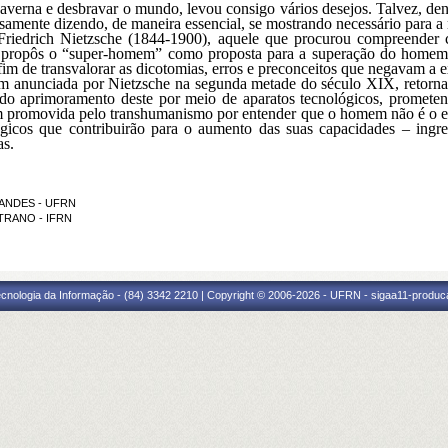
verna e desbravar o mundo, levou consigo vários desejos. Talvez, dent
cisamente dizendo, de maneira essencial, se mostrando necessário para a
Friedrich Nietzsche (1844-1900), aquele que procurou compreender
e propôs o “super-homem” como proposta para a superação do homem a
fim de transvalorar as dicotomias, erros e preconceitos que negavam a 
em anunciada por Nietzsche na
segunda
metade do século XIX, retorna,
s do aprimoramento deste por meio de aparatos tecnológicos, prome
m promovida pelo transhumanismo por entender que o homem não é o e
lógicos que contribuirão para o aumento das suas capacidades – ingr
as.
RNANDES - UFRN
STRANO - IFRN
cnologia da Informação - (84) 3342 2210 | Copyright © 2006-2026 - UFRN - sigaa11-produca