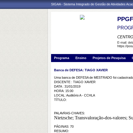
SIGAA - Sistema Integrado de Gestão de Atividades Ac
PPGF
PROGR
CENTRO
E-mail:
de
https://pos
Programa
Ensino
Projetos de Pesquisa
Banca de DEFESA: TIAGO XAVIER
Uma banca de DEFESA de MESTRADO foi cadastrada 
DISCENTE : TIAGO XAVIER
DATA : 31/01/2019
HORA: 15:00
LOCAL: Auditório A - CCHLA
TÍTULO:
PALAVRAS-CHAVES:
Nietzsche; Transvaloração-dos-valores;
PÁGINAS: 70
RESUMO: