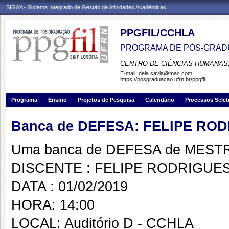
SIGAA - Sistema Integrado de Gestão de Atividades Acadêmicas
PPGFIL/CCHLA
PROGRAMA DE PÓS-GRADU
CENTRO DE CIÊNCIAS HUMANAS,
E-mail:
dela.savia@mac.com
https://posgraduacao.ufrn.br/ppgfil
Programa
Ensino
Projetos de Pesquisa
Calendário
Processos Selet
Banca de DEFESA: FELIPE RO
Uma banca de DEFESA de MESTRAD
DISCENTE : FELIPE RODRIGUE
DATA : 01/02/2019
HORA: 14:00
LOCAL: Auditório D - CCHLA