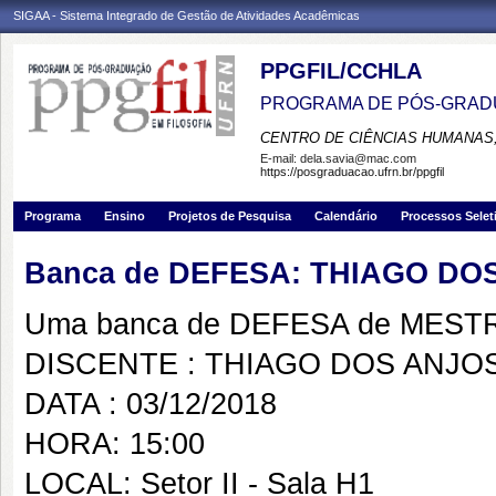
SIGAA - Sistema Integrado de Gestão de Atividades Acadêmicas
PPGFIL/CCHLA
PROGRAMA DE PÓS-GRADU
CENTRO DE CIÊNCIAS HUMANAS,
E-mail:
dela.savia@mac.com
https://posgraduacao.ufrn.br/ppgfil
Programa
Ensino
Projetos de Pesquisa
Calendário
Processos Selet
Banca de DEFESA: THIAGO D
Uma banca de DEFESA de MESTRAD
DISCENTE : THIAGO DOS ANJ
DATA : 03/12/2018
HORA: 15:00
LOCAL: Setor II - Sala H1