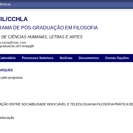
adêmicas
IL/CCHLA
AMA DE PÓS-GRADUAÇÃO EM FILOSOFIA
 DE CIÊNCIAS HUMANAS, LETRAS E ARTES
la.savia@mac.com
graduacao.ufrn.br/ppgfil
Calendário
Processos Seletivos
Notícias
Documentos
Outras Opções
MARQUES
pelo programa.
AÇÃO ENTRE SOCIABILIDADE INSOCIÁVEL E TELEOLOGIA NA FILOSOFIA PRÁTICA D
; educação.