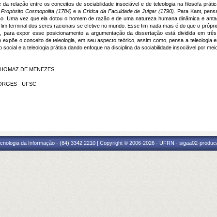
relação entre os conceitos de sociabilidade insociável e de teleologia na filosofa prática
 Propósito Cosmopolita (1784)
e a
Crítica da Faculdade de Julgar (1790).
Para Kant, pensa
vão. Uma vez que ela dotou o homem de razão e de uma natureza humana dinâmica e antag
fim terminal dos seres racionais se efetive no mundo. Esse fim nada mais é do que o próprio
to, para expor esse posicionamento a argumentação da dissertação está dividida em três c
expõe o conceito de teleologia, em seu aspecto teórico, assim como, pensa a teleologia em 
social e a teleologia prática dando enfoque na disciplina da sociabilidade insociável por mei
S THOMAZ DE MENEZES
 BORGES - UFSC
cnologia da Informação - (84) 3342 2210 | Copyright © 2006-2026 - UFRN - sigaa02-produca