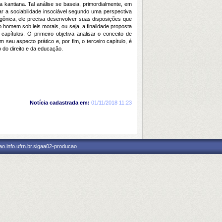
 kantiana. Tal análise se baseia, primordialmente, em
r a sociabilidade insociável segundo uma perspectiva
ônica, ele precisa desenvolver suas disposições que
 homem sob leis morais, ou seja, a finalidade proposta
apítulos. O primeiro objetiva analisar o conceito de
seu aspecto prático e, por fim, o terceiro capítulo, é
o do direito e da educação.
Notícia cadastrada em:
01/11/2018 11:23
o.info.ufrn.br.sigaa02-producao