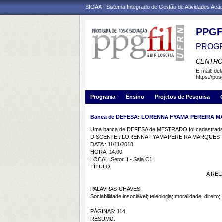
SIGAA - Sistema Integrado de Gestão de Atividades Ac
PPGF
PROGR
CENTRO
E-mail:
de
https://pos
Programa
Ensino
Projetos de Pesquisa
Banca de DEFESA: LORENNA FYAMA PEREIRA 
Uma banca de DEFESA de MESTRADO foi cadastrada 
DISCENTE : LORENNA FYAMA PEREIRA MARQUES
DATA : 11/11/2018
HORA: 14:00
LOCAL: Setor II - Sala C1
TÍTULO:
A REL
PALAVRAS-CHAVES:
Sociabilidade insociável; teleologia; moralidade; direito
PÁGINAS: 114
RESUMO: