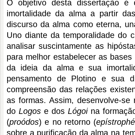
O objetivo desta dissertação é
imortalidade da alma a partir d
discurso da alma como eterna, un
Uno diante da temporalidade do co
analisar suscintamente as hipósta
para melhor estabelecer as bases
da ideia da alma e sua imorta
pensamento de Plotino e sua di
compreensão das relações existent
as formas. Assim, desenvolve-se
do
Logos
e dos
Lógoi
na formaçã
(
proódos
) e no retorno (
epístroph
sobre a purificação da alma na te