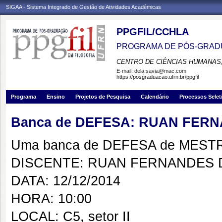
SIGAA - Sistema Integrado de Gestão de Atividades Acadêmicas
PPGFIL/CCHLA
PROGRAMA DE PÓS-GRADU
CENTRO DE CIÊNCIAS HUMANAS,
E-mail:
dela.savia@mac.com
https://posgraduacao.ufrn.br/ppgfil
Programa
Ensino
Projetos de Pesquisa
Calendário
Processos Selet
Banca de DEFESA: RUAN FERN
Uma banca de DEFESA de MESTRAD
DISCENTE: RUAN FERNANDES D
DATA: 12/12/2014
HORA: 10:00
LOCAL: C5, setor II