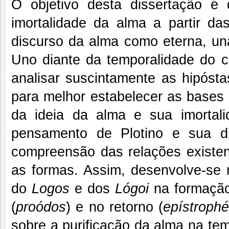
O objetivo desta dissertação é
imortalidade da alma a partir d
discurso da alma como eterna, un
Uno diante da temporalidade do co
analisar suscintamente as hipósta
para melhor estabelecer as bases
da ideia da alma e sua imorta
pensamento de Plotino e sua di
compreensão das relações existent
as formas. Assim, desenvolve-se
do
Logos
e dos
Lógoi
na formaçã
(
proódos
) e no retorno (
epístroph
sobre a purificação da alma na te