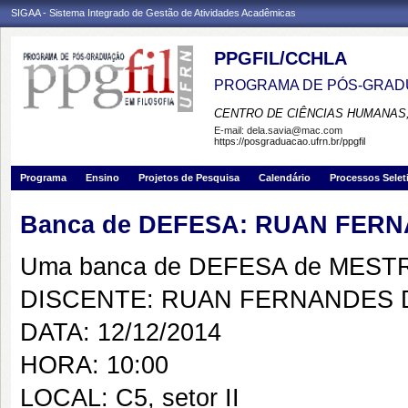
SIGAA - Sistema Integrado de Gestão de Atividades Acadêmicas
PPGFIL/CCHLA
PROGRAMA DE PÓS-GRADU
CENTRO DE CIÊNCIAS HUMANAS,
E-mail:
dela.savia@mac.com
https://posgraduacao.ufrn.br/ppgfil
Programa
Ensino
Projetos de Pesquisa
Calendário
Processos Selet
Banca de DEFESA: RUAN FERN
Uma banca de DEFESA de MESTRAD
DISCENTE: RUAN FERNANDES D
DATA: 12/12/2014
HORA: 10:00
LOCAL: C5, setor II