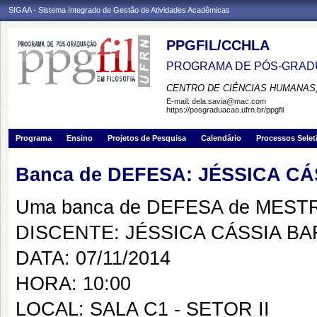
SIGAA - Sistema Integrado de Gestão de Atividades Acadêmicas
PPGFIL/CCHLA
PROGRAMA DE PÓS-GRADU
CENTRO DE CIÊNCIAS HUMANAS,
E-mail:
dela.savia@mac.com
https://posgraduacao.ufrn.br/ppgfil
Programa
Ensino
Projetos de Pesquisa
Calendário
Processos Selet
Banca de DEFESA: JÉSSICA C
Uma banca de DEFESA de MESTRAD
DISCENTE: JÉSSICA CÁSSIA B
DATA: 07/11/2014
HORA: 10:00
LOCAL: SALA C1 - SETOR II