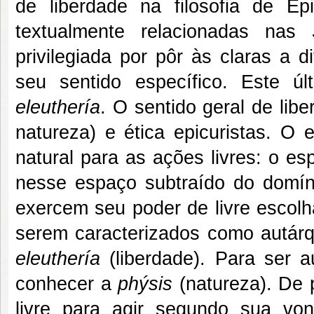
de liberdade na filosofia de E
textualmente relacionadas nas
privilegiada por pôr às claras a d
seu sentido específico. Este ú
eleuthería
. O sentido geral de li
natureza) e ética epicuristas. O 
natural para as ações livres: o e
nesse espaço subtraído do domí
exercem seu poder de livre escol
serem caracterizados como autárq
eleuthería
(liberdade). Para ser 
conhecer a
phýsis
(natureza). De 
livre para agir segundo sua v