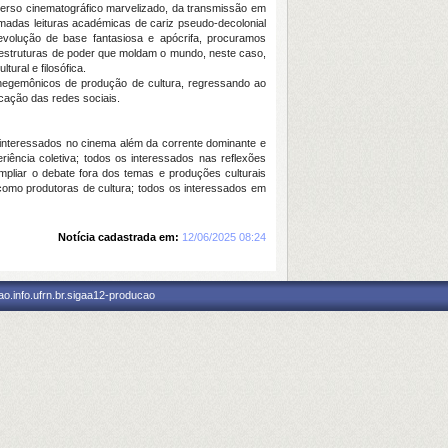
erso cinematográfico marvelizado, da transmissão em
nimadas leituras académicas de cariz pseudo-decolonial
volução de base fantasiosa e apócrifa, procuramos
s estruturas de poder que moldam o mundo, neste caso,
tural e filosófica.
s hegemônicos de produção de cultura, regressando ao
cação das redes sociais.
os interessados no cinema além da corrente dominante e
ência coletiva; todos os interessados nas reflexões
pliar o debate fora dos temas e produções culturais
como produtoras de cultura; todos os interessados em
Notícia cadastrada em:
12/06/2025 08:24
o.info.ufrn.br.sigaa12-producao