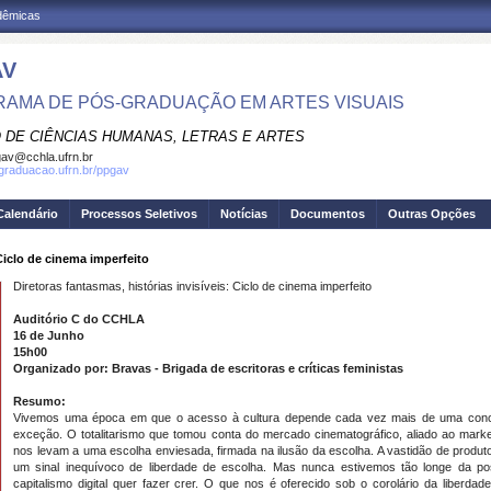
adêmicas
AV
AMA DE PÓS-GRADUAÇÃO EM ARTES VISUAIS
 DE CIÊNCIAS HUMANAS, LETRAS E ARTES
av@cchla.ufrn.br
sgraduacao.ufrn.br/ppgav
Calendário
Processos Seletivos
Notícias
Documentos
Outras Opções
 Ciclo de cinema imperfeito
Diretoras fantasmas, histórias invisíveis: Ciclo de cinema imperfeito
Auditório C do CCHLA
16 de Junho
15h00
Organizado por: Bravas - Brigada d
e escritoras e críticas feministas
Resumo:
Vivemos uma época em que o acesso à cultura depende cada vez mais de uma concent
exceção. O totalitarismo que tomou conta do mercado cinematográfico, aliado ao marke
nos levam a uma escolha enviesada, firmada na ilusão da escolha. A vastidão de produt
um sinal inequívoco de liberdade de escolha. Mas nunca estivemos tão longe da pos
capitalismo digital quer fazer crer. O que nos é oferecido sob o corolário da liberdad