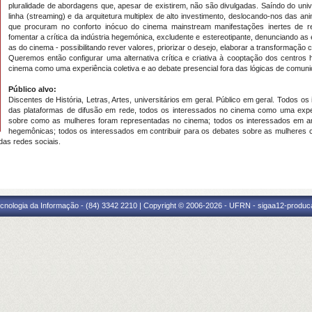
pluralidade de abordagens que, apesar de existirem, não são divulgadas.
Saíndo do univ
linha (streaming) e da arquitetura multiplex de alto investimento, deslocando-nos das a
que procuram no conforto inócuo do cinema mainstream manifestações inertes de re
fomentar a crítica da indústria hegemónica, excludente e estereotipante, denunciando a
as do cinema - possibilitando rever valores, priorizar o desejo, elaborar a transformação cul
Queremos então configurar uma alternativa crítica e criativa à cooptação dos centro
cinema como uma experiência coletiva e ao debate presencial fora das lógicas de comuni
Público alvo:
Discentes de História, Letras, Artes, universitários em geral. Público em geral. Todos 
das plataformas de difusão em rede, todos os interessados no cinema como uma experi
sobre como as mulheres foram representadas no cinema; todos os interessados em am
hegemônicas; todos os interessados em contribuir para os debates sobre as mulheres 
das redes sociais.
cnologia da Informação - (84) 3342 2210 | Copyright © 2006-2026 - UFRN - sigaa12-produca