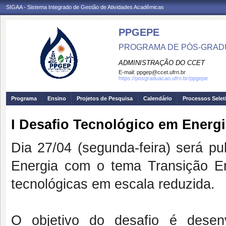
SIGAA - Sistema Integrado de Gestão de Atividades Acadêmicas
PPGEPE
PROGRAMA DE PÓS-GRAD
ADMINISTRAÇÃO DO CCET
E-mail:
ppgep@ccet.ufrn.br
https://posgraduacao.ufrn.br/ppgepe
Programa
Ensino
Projetos de Pesquisa
Calendário
Processos Selet
I Desafio Tecnológico em Energ
Dia 27/04 (segunda-feira) será pu
Energia com o tema Transição Ene
tecnológicas em escala reduzida.
O objetivo do desafio é desenvo