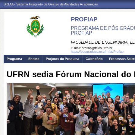
SIGAA - Sistema Integrado de Gestão de Atividades Acadêmicas
PROFIAP
PROGRAMA DE PÓS GRADU
PROFIAP
FACULDADE DE ENGENHARIA, LET
E-mail:
profiap@felcs.ufrn.br
https://posgraduacao.ufrn.br/Profiap
Programa
Ensino
Projetos de Pesquisa
Calendário
Processos Selet
UFRN sedia Fórum Nacional do 