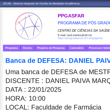
SIGAA - Sistema Integrado de Gestão de Atividades Acadêmicas
PPGASFAR
PROGRAMA DE PÓS GRADU
CENTRO DE CIÊNCIAS DA SAÚDE
E-mail:
rand.martins@ufrn.br
https://posgraduacao.ufrn.br/ppgasfar
Programa
Ensino
Projetos de Pesquisa
Calendário
Processos Selet
Banca de DEFESA: DANIEL PA
Uma banca de DEFESA de MESTRAD
DISCENTE : DANIEL PAIVA MAR
DATA : 22/01/2025
HORA: 10:00
LOCAL: Faculdade de Farmácia