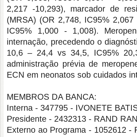
2,217 -10,293), marcador de resi
(MRSA) (OR 2,748, IC95% 2,067 -
IC95% 1,000 - 1,008). Meropen
internação, precedendo o diagnóst
10,6 – 24,4 vs 34,5, IC95% 20
administração prévia de meropen
ECN em neonatos sob cuidados int
MEMBROS DA BANCA:
Interna - 347795 - IVONETE BA
Presidente - 2432313 - RAND R
Externo ao Programa - 1052612 