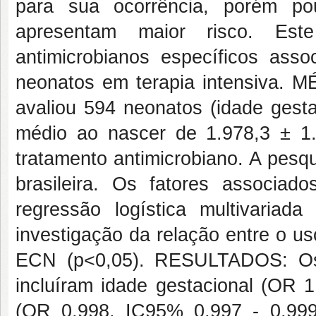
para sua ocorrência, porém po
apresentam maior risco. Este
antimicrobianos específicos a
neonatos em terapia intensiva. 
avaliou 594 neonatos (idade gest
médio ao nascer de 1.978,3 ± 1.
tratamento antimicrobiano. A pesq
brasileira. Os fatores associa
regressão logística multivariad
investigação da relação entre o us
ECN (p<0,05). RESULTADOS: Os 
incluíram idade gestacional (OR 
(OR 0,998, IC95% 0,997 - 0,999