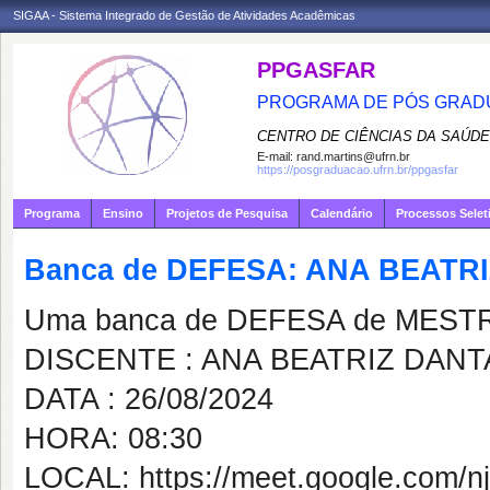
SIGAA - Sistema Integrado de Gestão de Atividades Acadêmicas
PPGASFAR
PROGRAMA DE PÓS GRADU
CENTRO DE CIÊNCIAS DA SAÚDE
E-mail:
rand.martins@ufrn.br
https://posgraduacao.ufrn.br/ppgasfar
Programa
Ensino
Projetos de Pesquisa
Calendário
Processos Selet
Banca de DEFESA: ANA BEATR
Uma banca de DEFESA de MESTRAD
DISCENTE : ANA BEATRIZ DAN
DATA : 26/08/2024
HORA: 08:30
LOCAL: https://meet.google.com/n