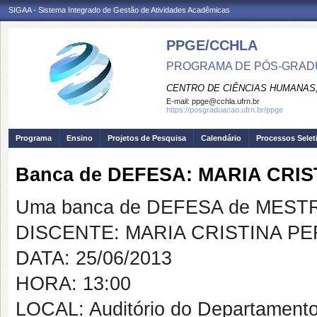
SIGAA - Sistema Integrado de Gestão de Atividades Acadêmicas
PPGE/CCHLA
PROGRAMA DE PÓS-GRAD
CENTRO DE CIÊNCIAS HUMANAS,
E-mail:
ppge@cchla.ufrn.br
https://posgraduacao.ufrn.br/ppge
Programa
Ensino
Projetos de Pesquisa
Calendário
Processos Selet
Banca de DEFESA: MARIA CRIS
Uma banca de DEFESA de MESTRAD
DISCENTE: MARIA CRISTINA PE
DATA: 25/06/2013
HORA: 13:00
LOCAL: Auditório do Departamento