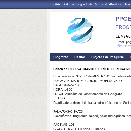
SIGAA - Sistema Integrado de Gestão de Atividades Ac
PPGE
PROGR
CENTRO
E-mail:
ppg
https://po
Programa
Ensino
Projetos de Pesquisa
Banca de DEFESA: MANOEL CIRÍCIO PEREIRA N
Uma banca de DEFESA de MESTRADO foi cadastrada 
DISCENTE: MANOEL CIRÍCIO PEREIRA NETO
DATA: 01/04/2013
HORA: 14:00
LOCAL: Auditório do Departamento de Geografia
TÍTULO:
Fragilidade ambiental da bacia hidrográfica do rio Seri
PALAVRAS-CHAVES:
Ecodinâmica, fragilidade, seridó, bacia hidrográfica, des
PÁGINAS: 105
GRANDE ÁREA: Ciências Humanas