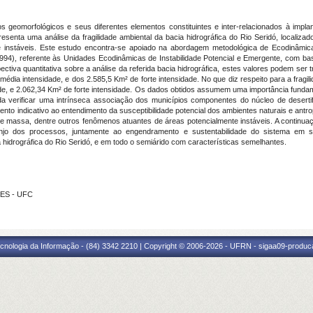
 geomorfológicos e seus diferentes elementos constituintes e inter-relacionados à implan
presenta uma análise da fragilidade ambiental da bacia hidrográfica do Rio Seridó, locali
nte instáveis. Este estudo encontra-se apoiado na abordagem metodológica de Ecodinâmi
(1994), referente às Unidades Ecodinâmicas de Instabilidade Potencial e Emergente, com b
tiva quantitativa sobre a análise da referida bacia hidrográfica, estes valores podem ser t
média intensidade, e dos 2.585,5 Km² de forte intensidade. No que diz respeito para a fra
de, e 2.062,34 Km² de forte intensidade. Os dados obtidos assumem uma importância fundamen
verificar uma intrínseca associação dos municípios componentes do núcleo de desertific
ento indicativo ao entendimento da susceptibilidade potencial dos ambientes naturais e ant
 massa, dentre outros fenômenos atuantes de áreas potencialmente instáveis. A continuaçã
njo dos processos, juntamente ao engendramento e sustentabilidade do sistema em sua
ia hidrográfica do Rio Seridó, e em todo o semiárido com características semelhantes.
LES - UFC
cnologia da Informação - (84) 3342 2210 | Copyright © 2006-2026 - UFRN - sigaa09-produca