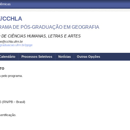
adêmicas
/CCHLA
AMA DE PÓS-GRADUAÇÃO EM GEOGRAFIA
 DE CIÊNCIAS HUMANAS, LETRAS E ARTES
e@cchla.ufrn.br
sgraduacao.ufrn.br/ppge
Calendário
Processos Seletivos
Notícias
Outras Opções
ETO
pelo programa.
dó (RN/PB – Brasil)
ertificação.