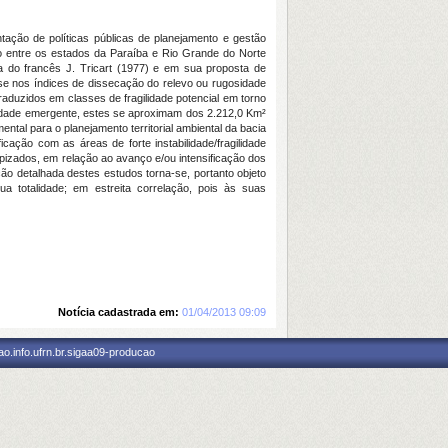
tação de políticas públicas de planejamento e gestão
zado entre os estados da Paraíba e Rio Grande do Norte
ca do francês J. Tricart (1977) e em sua proposta de
ase nos índices de dissecação do relevo ou rugosidade
raduzidos em classes de fragilidade potencial em torno
gilidade emergente, estes se aproximam dos 2.212,0 Km²
tal para o planejamento territorial ambiental da bacia
ação com as áreas de forte instabilidade/fragilidade
ropizados, em relação ao avanço e/ou intensificação dos
o detalhada destes estudos torna-se, portanto objeto
 totalidade; em estreita correlação, pois às suas
Notícia cadastrada em:
01/04/2013 09:09
o.info.ufrn.br.sigaa09-producao