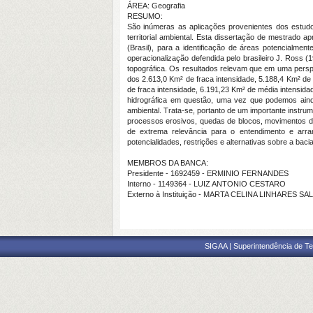
ÁREA: Geografia
RESUMO:
São inúmeras as aplicações provenientes dos estudos
territorial ambiental. Esta dissertação de mestrado a
(Brasil), para a identificação de áreas potencialme
operacionalização defendida pelo brasileiro J. Ross 
topográfica. Os resultados relevam que em uma perspec
dos 2.613,0 Km² de fraca intensidade, 5.188,4 Km² de 
de fraca intensidade, 6.191,23 Km² de média intensida
hidrográfica em questão, uma vez que podemos ainda 
ambiental. Trata-se, portanto de um importante instrum
processos erosivos, quedas de blocos, movimentos de
de extrema relevância para o entendimento e arra
potencialidades, restrições e alternativas sobre a bac
MEMBROS DA BANCA:
Presidente - 1692459 - ERMINIO FERNANDES
Interno - 1149364 - LUIZ ANTONIO CESTARO
Externo à Instituição - MARTA CELINA LINHARES SA
SIGAA | Superintendência de Te