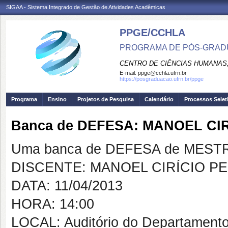
SIGAA - Sistema Integrado de Gestão de Atividades Acadêmicas
PPGE/CCHLA
PROGRAMA DE PÓS-GRAD
CENTRO DE CIÊNCIAS HUMANAS,
E-mail:
ppge@cchla.ufrn.br
https://posgraduacao.ufrn.br/ppge
Programa
Ensino
Projetos de Pesquisa
Calendário
Processos Selet
Banca de DEFESA: MANOEL CI
Uma banca de DEFESA de MESTRAD
DISCENTE: MANOEL CIRÍCIO P
DATA: 11/04/2013
HORA: 14:00
LOCAL: Auditório do Departamento