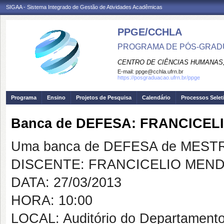
SIGAA - Sistema Integrado de Gestão de Atividades Acadêmicas
PPGE/CCHLA
PROGRAMA DE PÓS-GRAD
CENTRO DE CIÊNCIAS HUMANAS,
E-mail:
ppge@cchla.ufrn.br
https://posgraduacao.ufrn.br/ppge
Programa
Ensino
Projetos de Pesquisa
Calendário
Processos Selet
Banca de DEFESA: FRANCICEL
Uma banca de DEFESA de MESTRAD
DISCENTE: FRANCICELIO MEND
DATA: 27/03/2013
HORA: 10:00
LOCAL: Auditório do Departamento