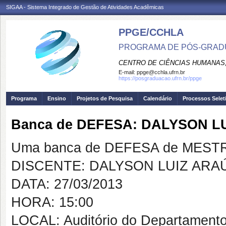
SIGAA - Sistema Integrado de Gestão de Atividades Acadêmicas
PPGE/CCHLA
PROGRAMA DE PÓS-GRAD
CENTRO DE CIÊNCIAS HUMANAS,
E-mail:
ppge@cchla.ufrn.br
https://posgraduacao.ufrn.br/ppge
Programa
Ensino
Projetos de Pesquisa
Calendário
Processos Selet
Banca de DEFESA: DALYSON L
Uma banca de DEFESA de MESTRAD
DISCENTE: DALYSON LUIZ ARA
DATA: 27/03/2013
HORA: 15:00
LOCAL: Auditório do Departamento