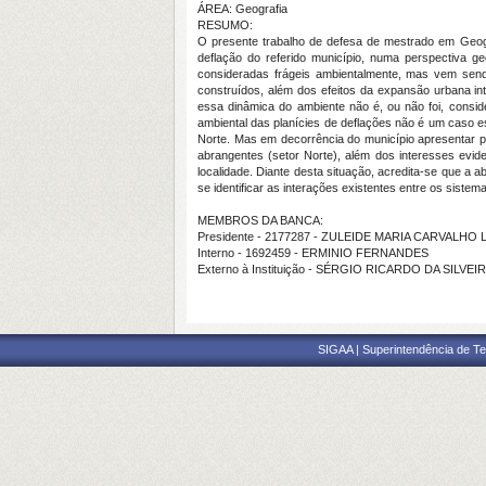
ÁREA: Geografia
RESUMO:
O presente trabalho de defesa de mestrado em Geogra
deflação do referido município, numa perspectiva ge
consideradas frágeis ambientalmente, mas vem sen
construídos, além dos efeitos da expansão urbana in
essa dinâmica do ambiente não é, ou não foi, consi
ambiental das planícies de deflações não é um caso e
Norte. Mas em decorrência do município apresentar par
abrangentes (setor Norte), além dos interesses evid
localidade. Diante desta situação, acredita-se que a
se identificar as interações existentes entre os siste
MEMBROS DA BANCA:
Presidente - 2177287 - ZULEIDE MARIA CARVALHO 
Interno - 1692459 - ERMINIO FERNANDES
Externo à Instituição - SÉRGIO RICARDO DA SILVE
SIGAA | Superintendência de Te