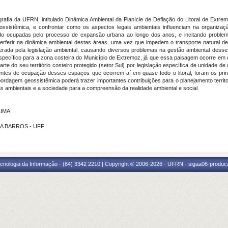
fia da UFRN, intitulado Dinâmica Ambiental da Planície de Deflação do Litoral de Extremo
ossistêmica, e confrontar como os aspectos legais ambientais influenciam na organizaçã
do ocupadas pelo processo de expansão urbana ao longo dos anos, e incitando proble
terferir na dinâmica ambiental destas áreas, uma vez que impedem o transporte natural d
derada pela legislação ambiental, causando diversos problemas na gestão ambiental dess
specífico para a zona costeira do Município de Extremoz, já que essa paisagem ocorre em d
te do seu território costeiro protegido (setor Sul) por legislação específica de unidade de
entes de ocupação desses espaços que ocorrem aí em quase todo o litoral, foram os prin
 abordagem geossistêmica poderá trazer importantes contribuições para o planejamento terr
mas ambientais e a sociedade para a compreensão da realidade ambiental e social.
LIMA
IRA BARROS - UFF
cnologia da Informação - (84) 3342 2210 | Copyright © 2006-2026 - UFRN - sigaa06-produca