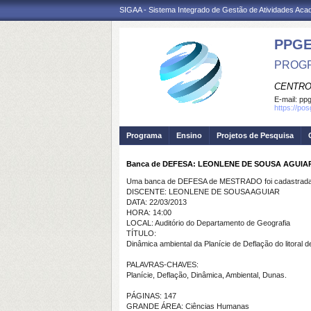
SIGAA - Sistema Integrado de Gestão de Atividades Ac
PPGE
PROGR
CENTRO
E-mail:
ppg
https://po
Programa
Ensino
Projetos de Pesquisa
Banca de DEFESA: LEONLENE DE SOUSA AGUIA
Uma banca de DEFESA de MESTRADO foi cadastrada 
DISCENTE: LEONLENE DE SOUSA AGUIAR
DATA: 22/03/2013
HORA: 14:00
LOCAL: Auditório do Departamento de Geografia
TÍTULO:
Dinâmica ambiental da Planície de Deflação do litoral
PALAVRAS-CHAVES:
Planície, Deflação, Dinâmica, Ambiental, Dunas.
PÁGINAS: 147
GRANDE ÁREA: Ciências Humanas