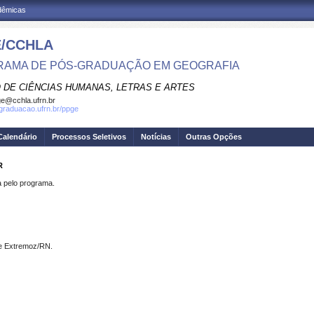
adêmicas
/CCHLA
AMA DE PÓS-GRADUAÇÃO EM GEOGRAFIA
 DE CIÊNCIAS HUMANAS, LETRAS E ARTES
e@cchla.ufrn.br
sgraduacao.ufrn.br/ppge
Calendário
Processos Seletivos
Notícias
Outras Opções
R
pelo programa.
 de Extremoz/RN.