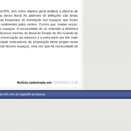
z/RN, tem como objetivo geral analisar a planície de
o desse litoral. As planícies de deflações são áreas
mas frequentes de inundação nos espaços que foram
e sedimentos pelos ventos. Ocorre que, muitas vezes,
es espaços. A necessidade de se entender a dinâmica
iversos trechos do litoral do Estado do Rio Grande do
 conservação da natureza e a outra parte por leis mais
cipais motivadores da proposição deste projeto nesta
itorial desses espaços, uma vez que há necessidade de
Notícia cadastrada em:
21/03/2013 12:18
o.info.ufrn.br.sigaa06-producao