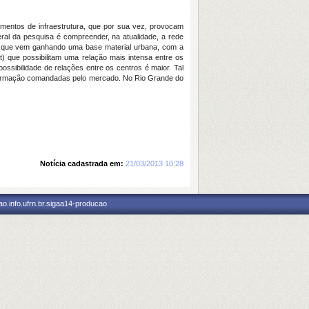
mentos de infraestrutura, que por sua vez, provocam
eral da pesquisa é compreender, na atualidade, a rede
es que vem ganhando uma base material urbana, com a
t) que possibilitam uma relação mais intensa entre os
ossibilidade de relações entre os centros é maior. Tal
e informação comandadas pelo mercado. No Rio Grande do
Notícia cadastrada em:
21/03/2013 10:28
o.info.ufrn.br.sigaa14-producao