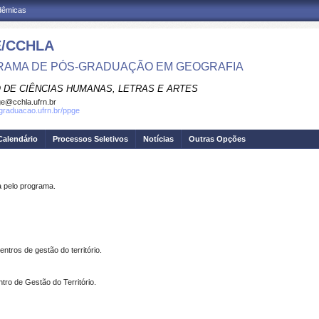
adêmicas
/CCHLA
AMA DE PÓS-GRADUAÇÃO EM GEOGRAFIA
 DE CIÊNCIAS HUMANAS, LETRAS E ARTES
e@cchla.ufrn.br
sgraduacao.ufrn.br/ppge
Calendário
Processos Seletivos
Notícias
Outras Opções
pelo programa.
os de gestão do território.
tro de Gestão do Território.