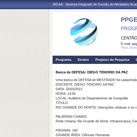
SIGAA - Sistema Integrado de Gestão de Atividades Ac
PPGE
PROGR
CENTRO
E-mail:
ppg
https://po
Programa
Ensino
Projetos de Pesquisa
Banca de DEFESA: DIEGO TENORIO DA PAZ
Uma banca de DEFESA de MESTRADO foi cadastrada 
DISCENTE: DIEGO TENORIO DA PAZ
DATA: 25/03/2013
HORA: 14:00
LOCAL: Auditório do Departamento de Geografia
TÍTULO:
RIO GRANDE DO NORTE: Interações urbanas e os centr
PALAVRAS-CHAVES:
Rede Urbana; Rio Grande do Norte; Infraestrutura; Cen
PÁGINAS: 160
GRANDE ÁREA: Ciências Humanas