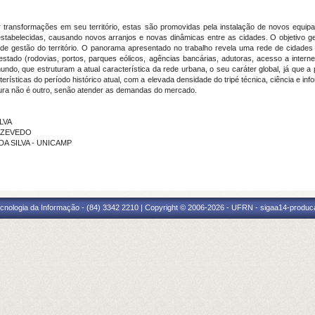
ransformações em seu território, estas são promovidas pela instalação de novos equipa
estabelecidas, causando novos arranjos e novas dinâmicas entre as cidades. O objetivo g
s de gestão do território. O panorama apresentado no trabalho revela uma rede de cidad
stado (rodovias, portos, parques eólicos, agências bancárias, adutoras, acesso a interne
o, que estruturam a atual característica da rede urbana, o seu caráter global, já que a p
cterísticas do período histórico atual, com a elevada densidade do tripé técnica, ciência 
igura não é outro, senão atender as demandas do mercado.
ILVA
 AZEVEDO
 DA SILVA - UNICAMP
cnologia da Informação - (84) 3342 2210 | Copyright © 2006-2026 - UFRN - sigaa14-produca