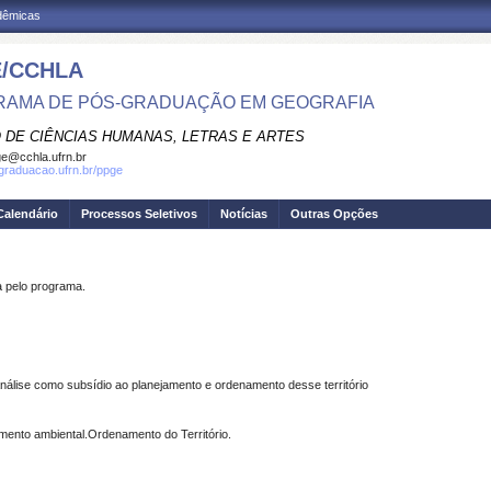
adêmicas
/CCHLA
AMA DE PÓS-GRADUAÇÃO EM GEOGRAFIA
 DE CIÊNCIAS HUMANAS, LETRAS E ARTES
e@cchla.ufrn.br
sgraduacao.ufrn.br/ppge
Calendário
Processos Seletivos
Notícias
Outras Opções
pelo programa.
nálise como subsídio ao planejamento e ordenamento desse território
amento ambiental.Ordenamento do Território.