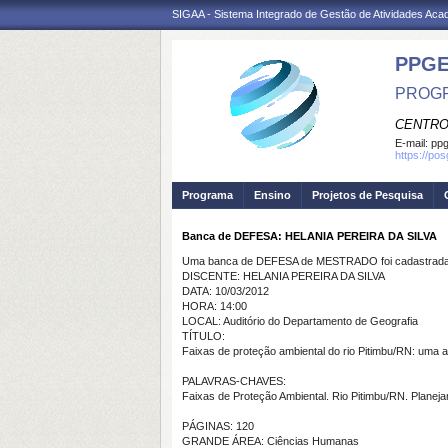
SIGAA - Sistema Integrado de Gestão de Atividades Ac
PPGE
PROGR
CENTRO
E-mail:
ppg
https://po
Programa
Ensino
Projetos de Pesquisa
Banca de DEFESA: HELANIA PEREIRA DA SILVA
Uma banca de DEFESA de MESTRADO foi cadastrada 
DISCENTE: HELANIA PEREIRA DA SILVA
DATA: 10/03/2012
HORA: 14:00
LOCAL: Auditório do Departamento de Geografia
TÍTULO:
Faixas de proteção ambiental do rio Pitimbu/RN: uma a
PALAVRAS-CHAVES:
Faixas de Proteção Ambiental. Rio Pitimbu/RN. Planej
PÁGINAS: 120
GRANDE ÁREA: Ciências Humanas