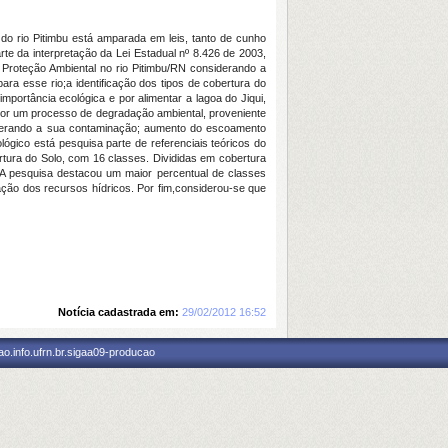
 do rio Pitimbu está amparada em leis, tanto de cunho
rte da interpretação da Lei Estadual nº 8.426 de 2003,
e Proteção Ambiental no rio Pitimbu/RN considerando a
ra esse rio;a identificação dos tipos de cobertura do
importância ecológica e por alimentar a lagoa do Jiqui,
 por um processo de degradação ambiental, proveniente
s gerando a sua contaminação; aumento do escoamento
gico está pesquisa parte de referenciais teóricos do
tura do Solo, com 16 classes. Divididas em cobertura
. A pesquisa destacou um maior percentual de classes
ação dos recursos hídricos. Por fim,considerou-se que
Notícia cadastrada em:
29/02/2012 16:52
o.info.ufrn.br.sigaa09-producao