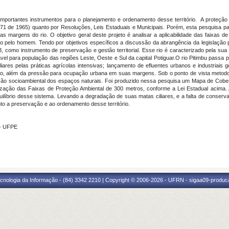
importantes instrumentos para o planejamento e ordenamento desse território. A proteção
.771 de 1965) quanto por Resoluções, Leis Estaduais e Municipais. Porém, esta pesquisa pa
as margens do rio. O objetivo geral deste projeto é analisar a aplicabilidade das faixas d
 pelo homem. Tendo por objetivos específicos a discussão da abrangência da legislação pa
3, como instrumento de preservação e gestão territorial. Esse rio é caracterizado pela sua 
vel para população das regiões Leste, Oeste e Sul da capital Potiguar.O rio Pitimbu passa
res pelas práticas agrícolas intensivas; lançamento de efluentes urbanos e industriai
ano, além da pressão para ocupação urbana em suas margens. Sob o ponto de vista metodoló
isão socioambiental dos espaços naturais. Foi produzido nessa pesquisa um Mapa de Cober
alização das Faixas de Proteção Ambiental de 300 metros, conforme a Lei Estadual acima
uilíbrio desse sistema. Levando a degradação de suas matas ciliares, e a falta de conserv
to a preservação e ao ordenamento desse território.
 - UFPE
cnologia da Informação - (84) 3342 2210 | Copyright © 2006-2026 - UFRN - sigaa09-produca