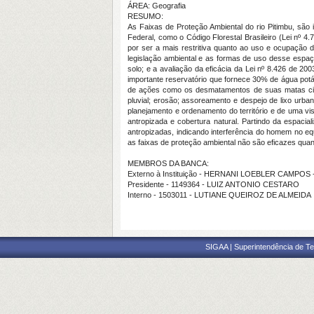
ÁREA: Geografia
RESUMO:
As Faixas de Proteção Ambiental do rio Pitimbu, são 
Federal, como o Código Florestal Brasileiro (Lei nº 4
por ser a mais restritiva quanto ao uso e ocupação d
legislação ambiental e as formas de uso desse espaço
solo; e a avaliação da eficácia da Lei nº 8.426 de 200
importante reservatório que fornece 30% de água potá
de ações como os desmatamentos de suas matas cilia
pluvial; erosão; assoreamento e despejo de lixo urb
planejamento e ordenamento do território e de uma v
antropizada e cobertura natural. Partindo da espaci
antropizadas, indicando interferência do homem no eq
as faixas de proteção ambiental não são eficazes quan
MEMBROS DA BANCA:
Externo à Instituição - HERNANI LOEBLER CAMPOS
Presidente - 1149364 - LUIZ ANTONIO CESTARO
Interno - 1503011 - LUTIANE QUEIROZ DE ALMEIDA
SIGAA | Superintendência de Te