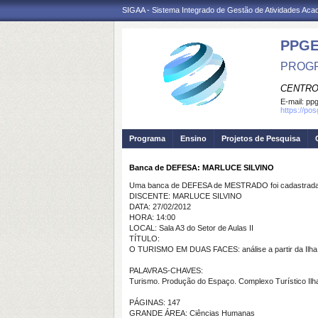
SIGAA - Sistema Integrado de Gestão de Atividades Ac
PPGE
PROGR
CENTRO
E-mail:
ppg
https://po
Programa
Ensino
Projetos de Pesquisa
Banca de DEFESA: MARLUCE SILVINO
Uma banca de DEFESA de MESTRADO foi cadastrada 
DISCENTE: MARLUCE SILVINO
DATA: 27/02/2012
HORA: 14:00
LOCAL: Sala A3 do Setor de Aulas II
TÍTULO:
O TURISMO EM DUAS FACES: análise a partir da Ilha 
PALAVRAS-CHAVES:
Turismo. Produção do Espaço. Complexo Turístico Ilha 
PÁGINAS: 147
GRANDE ÁREA: Ciências Humanas