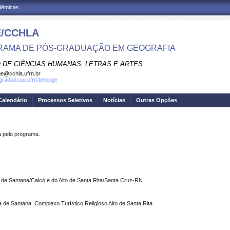
adêmicas
/CCHLA
AMA DE PÓS-GRADUAÇÃO EM GEOGRAFIA
 DE CIÊNCIAS HUMANAS, LETRAS E ARTES
e@cchla.ufrn.br
sgraduacao.ufrn.br/ppge
Calendário
Processos Seletivos
Notícias
Outras Opções
pelo programa.
de Santana/Caicó e do Alto de Santa Rita/Santa Cruz-RN
de Santana. Complexo Turístico Religioso Alto de Santa Rita.