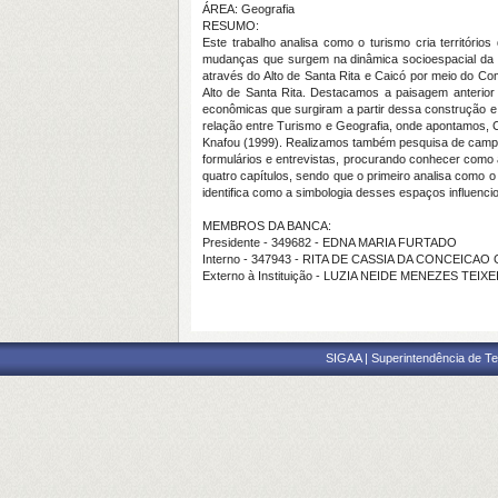
ÁREA: Geografia
RESUMO:
Este trabalho analisa como o turismo cria territór
mudanças que surgem na dinâmica socioespacial da u
através do Alto de Santa Rita e Caicó por meio do Com
Alto de Santa Rita. Destacamos a paisagem anterior
econômicas que surgiram a partir dessa construção e
relação entre Turismo e Geografia, onde apontamos, 
Knafou (1999). Realizamos também pesquisa de campo,
formulários e entrevistas, procurando conhecer como 
quatro capítulos, sendo que o primeiro analisa como o 
identifica como a simbologia desses espaços influenc
MEMBROS DA BANCA:
Presidente - 349682 - EDNA MARIA FURTADO
Interno - 347943 - RITA DE CASSIA DA CONCEICA
Externo à Instituição - LUZIA NEIDE MENEZES TE
SIGAA | Superintendência de Te