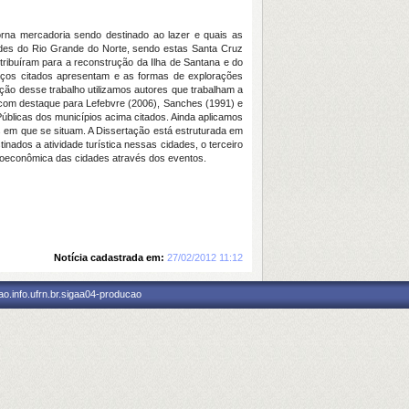
orna mercadoria sendo destinado ao lazer e quais as
ades do Rio Grande do Norte, sendo estas Santa Cruz
ntribuíram para a reconstrução da Ilha de Santana e do
paços citados apresentam e as formas de explorações
ão desse trabalho utilizamos autores que trabalham a
 com destaque para Lefebvre (2006), Sanches (1991) e
blicas dos municípios acima citados. Ainda aplicamos
s em que se situam. A Dissertação está estruturada em
inados a atividade turística nessas cidades, o terceiro
cioeconômica das cidades através dos eventos.
Notícia cadastrada em:
27/02/2012 11:12
o.info.ufrn.br.sigaa04-producao