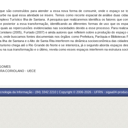
ios que são construídos para atender a essa nova forma de consumir, onde o espaço se t
rbe na qual essa atividade se insere. Temos como recorte espacial de análise duas cid
plexo Turístico Ilha de Santana. A pesquisa que realizaremos identifica os fatores que co
 e posterior a essa transformação, identificando as diferentes formas de uso que os es
 quais as repercussões evidenciadas nas sociedades devido a esse processo. Para realizaç
Coriolano (2005), Furtado (2007) e ainda autores que refletem sobre a produção do espaço
 onde buscamos fontes documentais nos órgãos como Prefeitura, Paróquia e Bibliotexas Pú
a Ilha de Santana e o Alto de Santa Rita interferem na dinâmica socioeconômica das cidade
turismo chega até o Rio Grande do Norte e se interioriza, já o segundo aborda espaços dest
iou na sua transformação e o último, revela como esses espaços interferem na estrutura so
O GOMES
IXEIRA CORIOLANO - UECE
cnologia da Informação - (84) 3342 2210 | Copyright © 2006-2026 - UFRN - sigaa04-produca