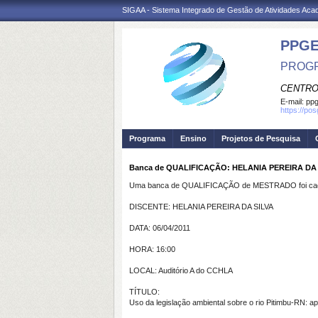
SIGAA - Sistema Integrado de Gestão de Atividades Ac
PPGE
PROGR
CENTRO
E-mail:
ppg
https://po
Programa
Ensino
Projetos de Pesquisa
Banca de QUALIFICAÇÃO: HELANIA PEREIRA DA SI
Uma banca de QUALIFICAÇÃO de MESTRADO foi cada
DISCENTE: HELANIA PEREIRA DA SILVA
DATA: 06/04/2011
HORA: 16:00
LOCAL: Auditório A do CCHLA
TÍTULO:
Uso da legislação ambiental sobre o rio Pitimbu-RN: apl