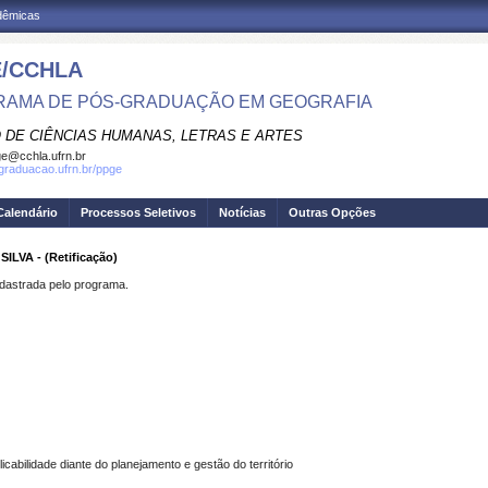
adêmicas
/CCHLA
AMA DE PÓS-GRADUAÇÃO EM GEOGRAFIA
 DE CIÊNCIAS HUMANAS, LETRAS E ARTES
e@cchla.ufrn.br
sgraduacao.ufrn.br/ppge
Calendário
Processos Seletivos
Notícias
Outras Opções
LVA - (Retificação)
strada pelo programa.
icabilidade diante do planejamento e gestão do território