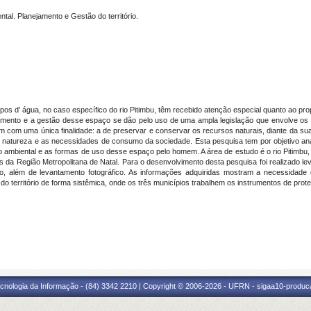
ntal. Planejamento e Gestão do território.
pos d’ água, no caso específico do rio Pitimbu, têm recebido atenção especial quanto ao pr
ento e a gestão desse espaço se dão pelo uso de uma ampla legislação que envolve os tr
am com uma única finalidade: a de preservar e conservar os recursos naturais, diante da 
la natureza e as necessidades de consumo da sociedade. Esta pesquisa tem por objetivo anal
ão ambiental e as formas de uso desse espaço pelo homem. A área de estudo é o rio Pitimbu,
 da Região Metropolitana de Natal. Para o desenvolvimento desta pesquisa foi realizado leva
, além de levantamento fotográfico. As informações adquiridas mostram a necessidade 
o território de forma sistêmica, onde os três municípios trabalhem os instrumentos de prot
cnologia da Informação - (84) 3342 2210 | Copyright © 2006-2026 - UFRN - sigaa10-produca