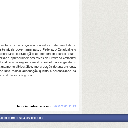
opósito de preservação da quantidade e da qualidade de
ês níveis governamentais, o Federal, o Estadual, e o
sua constante degradação pelo homem, mantendo assim,
isar a aplicabilidade das faixas de Proteção Ambiental
 localizado na região oriental do estado, abrangendo os
ntamento bibliográfico, interpretação do aparato legal,
de uma melhor adequação quanto a aplicabilidade da
eção de forma integrada.
Notícia cadastrada em:
06/04/2011 11:19
o.info.ufrn.br.sigaa10-producao