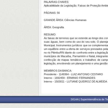
PALAVRAS-CHAVES:
Aplicabilidade da Legislação. Faixas de Proteção Ambie
PÁGINAS: 56
GRANDE ÁREA: Ciências Humanas
ÁREA: Geografia
RESUMO:
As faixas de terrenos que se estende ao longo dos cor
suas águas, bem como do uso do seu solo. O planejam
Municipal. Instrumentos jurídicos que se complement
um equilíbrio entre a oferta de serviços prestados pe
no rio Pitimbu/RN diante do confronto entre a legislaç
municípios de Macaíba, Parnamirim e Natal, integrantes
confecção de mapas temáticos e trabalhos de campo
legislação, envolvendo um planejamento e uma gestão d
MEMBROS DA BANCA:
Presidente - 1149364 - LUIZ ANTONIO CESTARO
Interno - 1692459 - ERMINIO FERNANDES
Interno - 1503011 - LUTIANE QUEIROZ DE ALMEIDA
SIGAA | Superintendência de Te