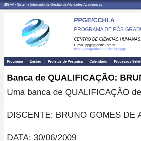
SIGAA - Sistema Integrado de Gestão de Atividades Acadêmicas
PPGE/CCHLA
PROGRAMA DE PÓS-GRAD
CENTRO DE CIÊNCIAS HUMANAS,
E-mail:
ppge@cchla.ufrn.br
https://posgraduacao.ufrn.br/ppge
Programa
Ensino
Projetos de Pesquisa
Calendário
Processos Selet
Banca de QUALIFICAÇÃO: BR
Uma banca de QUALIFICAÇÃO de 
DISCENTE: BRUNO GOMES DE 
DATA: 30/06/2009