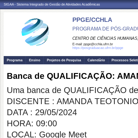
SIGAA - Sistema Integrado de Gestão de Atividades Acadêmicas
PPGE/CCHLA
PROGRAMA DE PÓS-GRAD
CENTRO DE CIÊNCIAS HUMANAS,
E-mail:
ppge@cchla.ufrn.br
https://posgraduacao.ufrn.br/ppge
Programa
Ensino
Projetos de Pesquisa
Calendário
Processos Selet
Banca de QUALIFICAÇÃO: AMA
Uma banca de QUALIFICAÇÃO de 
DISCENTE : AMANDA TEOTONIO
DATA : 29/05/2024
HORA: 09:00
LOCAL: Google Meet