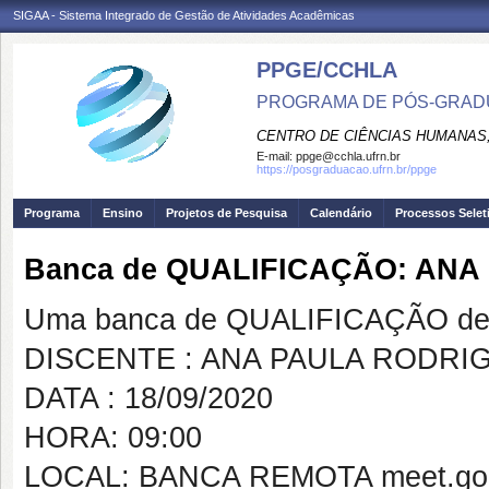
SIGAA - Sistema Integrado de Gestão de Atividades Acadêmicas
PPGE/CCHLA
PROGRAMA DE PÓS-GRAD
CENTRO DE CIÊNCIAS HUMANAS,
E-mail:
ppge@cchla.ufrn.br
https://posgraduacao.ufrn.br/ppge
Programa
Ensino
Projetos de Pesquisa
Calendário
Processos Selet
Banca de QUALIFICAÇÃO: AN
Uma banca de QUALIFICAÇÃO de 
DISCENTE : ANA PAULA RODRI
DATA : 18/09/2020
HORA: 09:00
LOCAL: BANCA REMOTA meet.goog