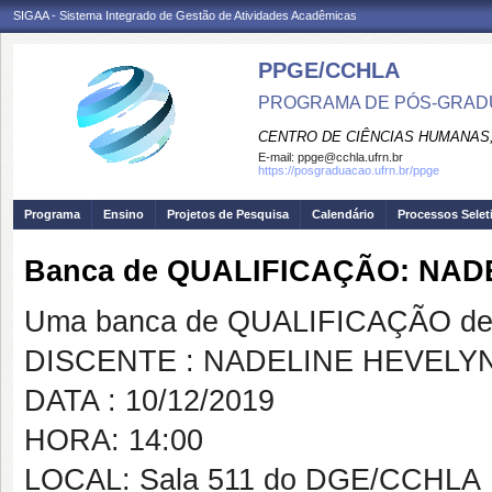
SIGAA - Sistema Integrado de Gestão de Atividades Acadêmicas
PPGE/CCHLA
PROGRAMA DE PÓS-GRAD
CENTRO DE CIÊNCIAS HUMANAS,
E-mail:
ppge@cchla.ufrn.br
https://posgraduacao.ufrn.br/ppge
Programa
Ensino
Projetos de Pesquisa
Calendário
Processos Selet
Banca de QUALIFICAÇÃO: NAD
Uma banca de QUALIFICAÇÃO de 
DISCENTE : NADELINE HEVELY
DATA : 10/12/2019
HORA: 14:00
LOCAL: Sala 511 do DGE/CCHLA