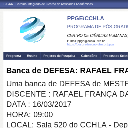
SIGAA - Sistema Integrado de Gestão de Atividades Acadêmicas
PPGE/CCHLA
PROGRAMA DE PÓS-GRAD
CENTRO DE CIÊNCIAS HUMANAS,
E-mail:
ppge@cchla.ufrn.br
https://posgraduacao.ufrn.br/ppge
Programa
Ensino
Projetos de Pesquisa
Calendário
Processos Selet
Banca de DEFESA: RAFAEL FR
Uma banca de DEFESA de MESTRAD
DISCENTE : RAFAEL FRANÇA DA
DATA : 16/03/2017
HORA: 09:00
LOCAL: Sala 520 do CCHLA - Depa