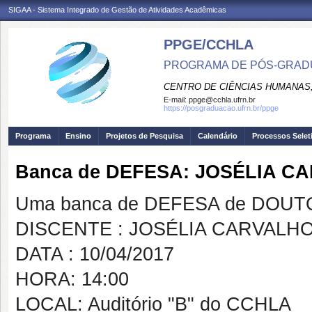
SIGAA - Sistema Integrado de Gestão de Atividades Acadêmicas
PPGE/CCHLA
PROGRAMA DE PÓS-GRAD
CENTRO DE CIÊNCIAS HUMANAS,
E-mail:
ppge@cchla.ufrn.br
https://posgraduacao.ufrn.br/ppge
Programa
Ensino
Projetos de Pesquisa
Calendário
Processos Selet
Banca de DEFESA: JOSÉLIA 
Uma banca de DEFESA de DOUTOR
DISCENTE : JOSÉLIA CARVALH
DATA : 10/04/2017
HORA: 14:00
LOCAL: Auditório "B" do CCHLA