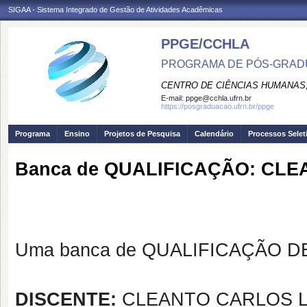
SIGAA - Sistema Integrado de Gestão de Atividades Acadêmicas
PPGE/CCHLA
PROGRAMA DE PÓS-GRAD
CENTRO DE CIÊNCIAS HUMANAS,
E-mail:
ppge@cchla.ufrn.br
https://posgraduacao.ufrn.br/ppge
Programa
Ensino
Projetos de Pesquisa
Calendário
Processos Selet
Banca de QUALIFICAÇÃO: CLE
Uma banca de QUALIFICAÇÃO DE 
DISCENTE:
CLEANTO CARLOS LI