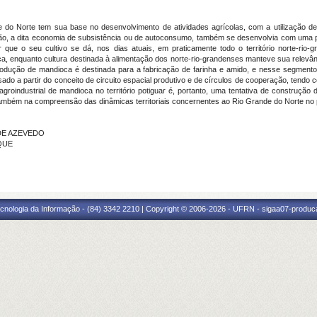
de do Norte tem sua base no desenvolvimento de atividades agrícolas, com a utilização de
ão, a dita economia de subsistência ou de autoconsumo, também se desenvolvia com uma pro
ar que o seu cultivo se dá, nos dias atuais, em praticamente todo o território norte-r
oca, enquanto cultura destinada à alimentação dos norte-rio-grandenses manteve sua rel
produção de mandioca é destinada para a fabricação de farinha e amido, e nesse segmento
sado a partir do conceito de circuito espacial produtivo e de círculos de cooperação, tendo
 agroindustrial de mandioca no território potiguar é, portanto, uma tentativa de constru
bém na compreensão das dinâmicas territoriais concernentes ao Rio Grande do Norte no pe
 DE AZEVEDO
RQUE
cnologia da Informação - (84) 3342 2210 | Copyright © 2006-2026 - UFRN - sigaa07-produca