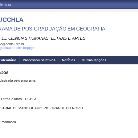
adêmicas
/CCHLA
AMA DE PÓS-GRADUAÇÃO EM GEOGRAFIA
 DE CIÊNCIAS HUMANAS, LETRAS E ARTES
e@cchla.ufrn.br
sgraduacao.ufrn.br/ppge
Calendário
Processos Seletivos
Notícias
Outras Opções
ANJOS
strada pelo programa.
 Letras e Artes - CCHLA
USTRIAL DE MANDIOCA NO RIO GRANDE DO NORTE
o; mandioca