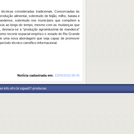
 técnicas consideradas tradicionais. Consorciadas às
dução alimentar, sobretudo de feijão, milho, batata e
io-grandense, sobretudo nos municípios que compõem a
evância ao longo do tempo, mesmo com as mudanças que
, destaca-se a “produção agroindustrial de mandioca”
 como recorte espacial empírico o estado do Rio Grande
ção de uma nova abordagem que seja capaz de promover
ríodo técnico-científico-informacional.
Notícia cadastrada em:
22/04/2016 08:45
o.info.ufrn.br.sigaa07-producao