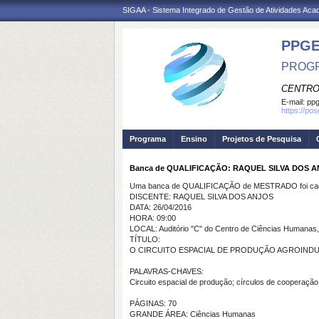
SIGAA - Sistema Integrado de Gestão de Atividades Ac
PPGE
PROGR
CENTRO
E-mail:
ppg
https://po
Programa
Ensino
Projetos de Pesquisa
Banca de QUALIFICAÇÃO: RAQUEL SILVA DOS 
Uma banca de QUALIFICAÇÃO de MESTRADO foi cada
DISCENTE: RAQUEL SILVA DOS ANJOS
DATA: 26/04/2016
HORA: 09:00
LOCAL: Auditório "C" do Centro de Ciências Humanas,
TÍTULO:
O CIRCUITO ESPACIAL DE PRODUÇÃO AGROIND
PALAVRAS-CHAVES:
Circuito espacial de produção; círculos de cooperaçã
PÁGINAS: 70
GRANDE ÁREA: Ciências Humanas