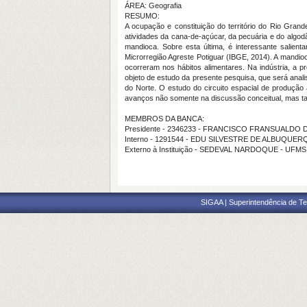
ÁREA: Geografia
RESUMO:
A ocupação e constituição do território do Rio Gran
atividades da cana-de-açúcar, da pecuária e do algod
mandioca. Sobre esta última, é interessante salient
Microrregião Agreste Potiguar (IBGE, 2014). A mandi
ocorreram nos hábitos alimentares. Na indústria, a 
objeto de estudo da presente pesquisa, que será anali
do Norte. O estudo do circuito espacial de produção
avanços não somente na discussão conceitual, mas tam
MEMBROS DA BANCA:
Presidente - 2346233 - FRANCISCO FRANSUALDO
Interno - 1291544 - EDU SILVESTRE DE ALBUQUE
Externo à Instituição - SEDEVAL NARDOQUE - UFMS
SIGAA | Superintendência de Te