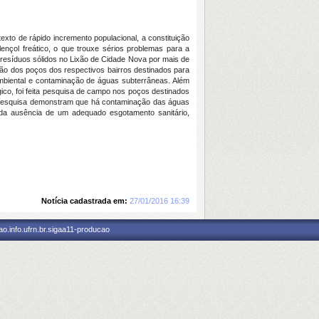
xto de rápido incremento populacional, a constituição
nçol freático, o que trouxe sérios problemas para a
 resíduos sólidos no Lixão de Cidade Nova por mais de
ão dos poços dos respectivos bairros destinados para
oambiental e contaminação de águas subterrâneas. Além
ógico, foi feita pesquisa de campo nos poços destinados
da pesquisa demonstram que há contaminação das águas
 da ausência de um adequado esgotamento sanitário,
Notícia cadastrada em:
27/01/2016 16:39
o.info.ufrn.br.sigaa11-producao