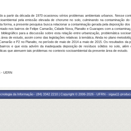
do a partir da década de 1970 ocasionou sérios problemas ambientais urbanos. Nesse conte
ioambiental pela emissão elevada de chorume no solo, culminando na contaminação do le
ta forma, a presente pesquisa busca relacionar a contaminação gerada pela deposição dos
lantado nos bairros de Felipe Camarão, Cidade Nova, Planalto e Guarapes com a contaminaç
 bibliográfico para a discussão sobre esta relação entre urbanização, problemática soci
 da área de estudo, assim como das legislações relativas à temática. Ainda no plano metodol
e Camarão e P2 no Planalto, no período de maio de 2014 a maio de 2015. Os resultados 
bairros e que esta advém da inadequada deposição de resíduos sólidos no solo, além
blicas que atenuem tais problemas no contexto socioambiental da presente área de estudo.
S - UERN
cnologia da Informação - (84) 3342 2210 | Copyright © 2006-2026 - UFRN - sigaa11-produca