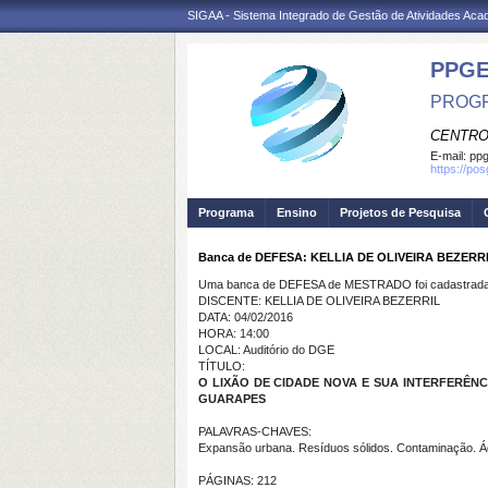
SIGAA - Sistema Integrado de Gestão de Atividades Ac
PPGE
PROGR
CENTRO
E-mail:
ppg
https://po
Programa
Ensino
Projetos de Pesquisa
Banca de DEFESA: KELLIA DE OLIVEIRA BEZERR
Uma banca de DEFESA de MESTRADO foi cadastrada 
DISCENTE: KELLIA DE OLIVEIRA BEZERRIL
DATA: 04/02/2016
HORA: 14:00
LOCAL: Auditório do DGE
TÍTULO:
O LIXÃO DE CIDADE NOVA E SUA INTERFERÊN
GUARAPES
PALAVRAS-CHAVES:
Expansão urbana. Resíduos sólidos. Contaminação. Ág
PÁGINAS: 212