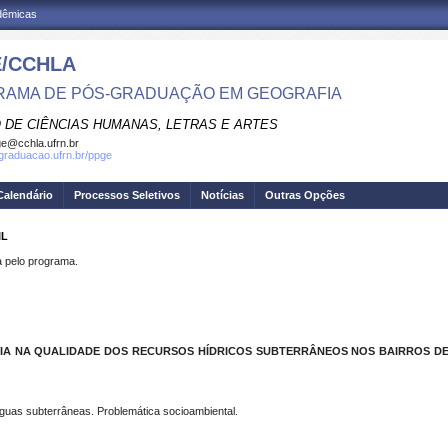
adêmicas
/CCHLA
AMA DE PÓS-GRADUAÇÃO EM GEOGRAFIA
 DE CIÊNCIAS HUMANAS, LETRAS E ARTES
e@cchla.ufrn.br
sgraduacao.ufrn.br/ppge
Calendário
Processos Seletivos
Notícias
Outras Opções
IL
pelo programa.
CIA NA QUALIDADE DOS RECURSOS HÍDRICOS SUBTERRÂNEOS NOS BAIRROS DE
uas subterrâneas. Problemática socioambiental.