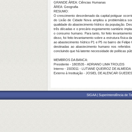
GRANDE ÁREA: Ciências Humanas
ÁREA: Geografia
RESUMO:
O crescimento desordenado da capital potiguar ocorri
do Lixão de Cidade Nova ampliou a problemática soc
qualidade do abastecimento hídrico da população. Des
três décadas e o precário esgotamento sanitário imp
o consumo humano. Para tanto, foi feito levantamento
disso, foi feito levantamento sobre a estrutura física
ao abastecimento hídrico P1 e P5 no bairro de Felip
destinadas ao abastecimento humano nos referidos 
concluindo que há latente necessidade de políticas pú
MEMBROS DA BANCA:
Presidente - 1803535 - ADRIANO LIMA TROLEIS
Interno - 1503011 - LUTIANE QUEIROZ DE ALMEIDA
Externo à Instituição - JOSIEL DE ALENCAR GUEDE
SIGAA | Superintendência de Te