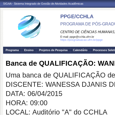
SIGAA - Sistema Integrado de Gestão de Atividades Acadêmicas
PPGE/CCHLA
PROGRAMA DE PÓS-GRAD
CENTRO DE CIÊNCIAS HUMANAS,
E-mail:
ppge@cchla.ufrn.br
https://posgraduacao.ufrn.br/ppge
Programa
Ensino
Projetos de Pesquisa
Calendário
Processos Selet
Banca de QUALIFICAÇÃO: WA
Uma banca de QUALIFICAÇÃO de 
DISCENTE: WANESSA DJANIS 
DATA: 06/04/2015
HORA: 09:00
LOCAL: Auditório "A" do CCHLA