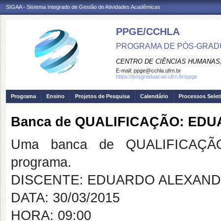
SIGAA - Sistema Integrado de Gestão de Atividades Acadêmicas
PPGE/CCHLA
PROGRAMA DE PÓS-GRAD
CENTRO DE CIÊNCIAS HUMANAS,
E-mail:
ppge@cchla.ufrn.br
https://posgraduacao.ufrn.br/ppge
Programa
Ensino
Projetos de Pesquisa
Calendário
Processos Selet
Banca de QUALIFICAÇÃO: ED
Uma banca de QUALIFICAÇÃO
programa.
DISCENTE: EDUARDO ALEXAN
DATA: 30/03/2015
HORA: 09:00