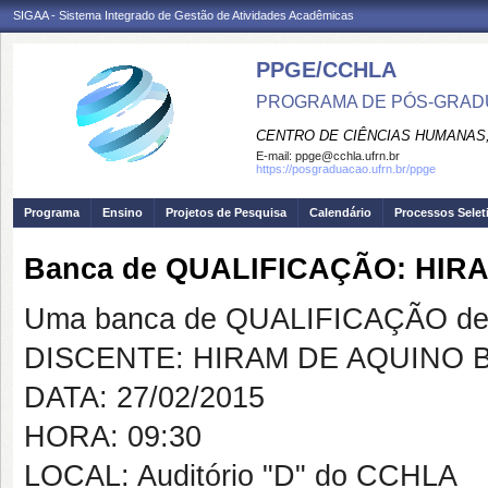
SIGAA - Sistema Integrado de Gestão de Atividades Acadêmicas
PPGE/CCHLA
PROGRAMA DE PÓS-GRAD
CENTRO DE CIÊNCIAS HUMANAS,
E-mail:
ppge@cchla.ufrn.br
https://posgraduacao.ufrn.br/ppge
Programa
Ensino
Projetos de Pesquisa
Calendário
Processos Selet
Banca de QUALIFICAÇÃO: HIR
Uma banca de QUALIFICAÇÃO de 
DISCENTE: HIRAM DE AQUINO 
DATA: 27/02/2015
HORA: 09:30
LOCAL: Auditório "D" do CCHLA