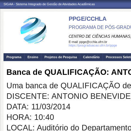
SIGAA - Sistema Integrado de Gestão de Atividades Acadêmicas
PPGE/CCHLA
PROGRAMA DE PÓS-GRAD
CENTRO DE CIÊNCIAS HUMANAS,
E-mail:
ppge@cchla.ufrn.br
https://posgraduacao.ufrn.br/ppge
Programa
Ensino
Projetos de Pesquisa
Calendário
Processos Selet
Banca de QUALIFICAÇÃO: AN
Uma banca de QUALIFICAÇÃO de 
DISCENTE: ANTONIO BENEVID
DATA: 11/03/2014
HORA: 10:40
LOCAL: Auditório do Departamento